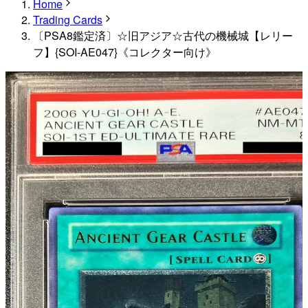
Home
Trading Cards
〔PSA8鑑定済〕☆旧アジア☆古代の機械城【レリー
フ】{SOI-AE047}《コレクター向け》