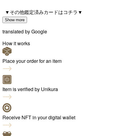
▼その他鑑定済みカードはコチラ▼
Show more
translated by
Google
How it works
Place your order for an item
Item is verified by Unikura
Receive NFT in your digital wallet