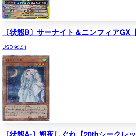
〔状態B〕サーナイト＆ニンフィアGX【HR】
USD 93.54
〔状態A-〕朔夜しぐれ【20thシークレット