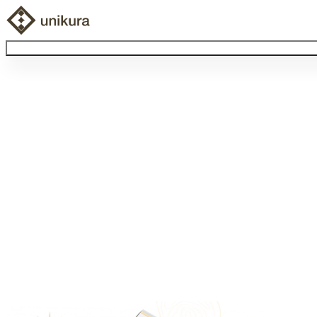
Browse Collectibles
Collect My Item
View Docs
Log Out
Language
Community