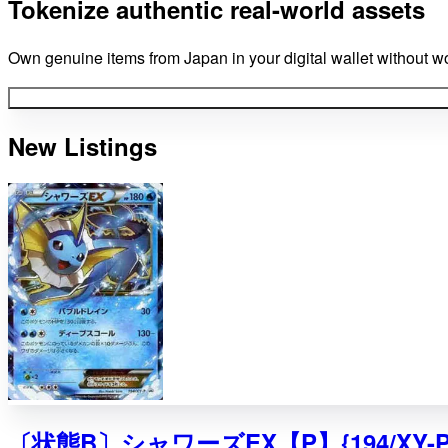
Tokenize authentic real-world assets
Own genuine items from Japan in your digital wallet without wo
New Listings
〔状態B〕シャワーズEX【P】{194/XY-P