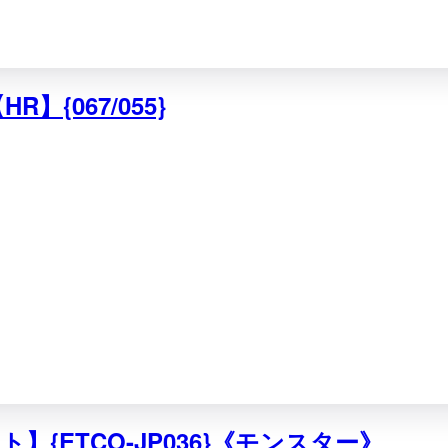
{067/055}
】{ETCO-JP036}《モンスター》